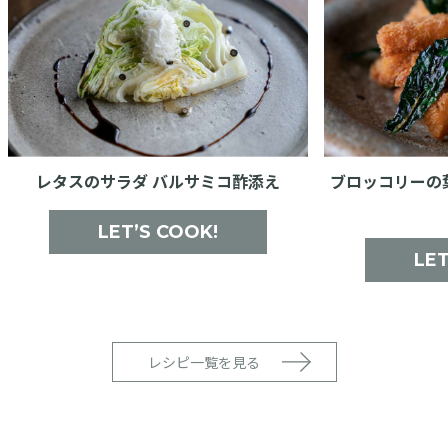
タスのサラダ バルサミコ酢添え
ブロッコリーの葉のチ
イ
LET’S COOK!
LET’S CO
レシピ一覧を見る